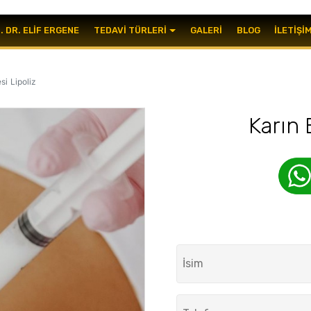
. DR. ELIF ERGENE
TEDAVI TÜRLERI
GALERI
BLOG
İLETIŞI
si Lipoliz
Karın 