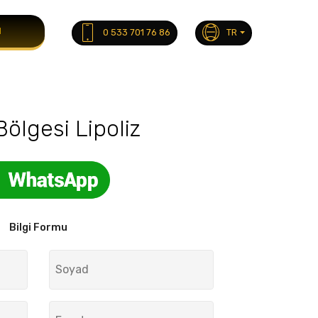
M
0 533 701 76 86
TR
Bölgesi Lipoliz
Bilgi Formu