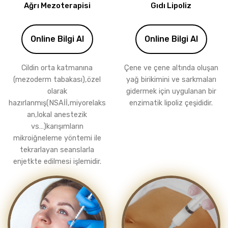
Ağrı Mezoterapisi
Gıdı Lipoliz
Online Bilgi Al
Online Bilgi Al
Cildin orta katmanına
Çene ve çene altında oluşan
(mezoderm tabakası),özel
yağ birikimini ve sarkmaları
olarak
gidermek için uygulanan bir
hazırlanmış(NSAİİ,miyorelaks
enzimatik lipoliz çeşididir.
an,lokal anestezik
vs…)karışımların
mikroiğneleme yöntemi ile
tekrarlayan seanslarla
enjetkte edilmesi işlemidir.