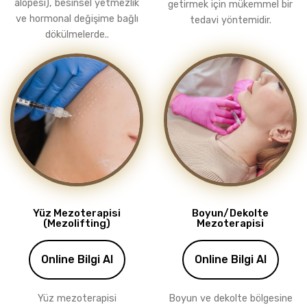
alopesi), besinsel yetmezlik
getirmek için mükemmel bir
ve hormonal değişime bağlı
tedavi yöntemidir.
dökülmelerde..
Yüz Mezoterapisi
Boyun/Dekolte
(Mezolifting)
Mezoterapisi
Online Bilgi Al
Online Bilgi Al
Yüz mezoterapisi
Boyun ve dekolte bölgesine