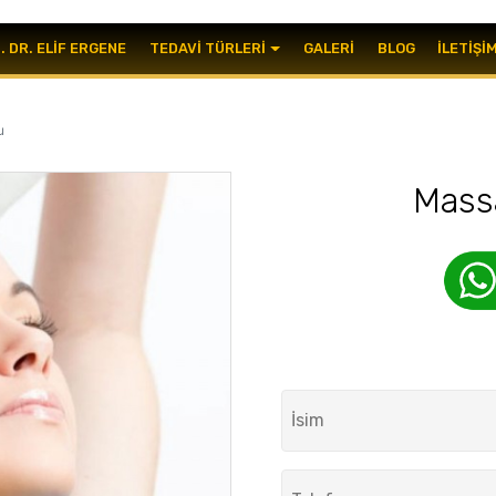
. DR. ELIF ERGENE
TEDAVI TÜRLERI
GALERI
BLOG
İLETIŞI
u
Mass