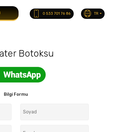
M
0 533 701 76 86
TR
ater Botoksu
Bilgi Formu