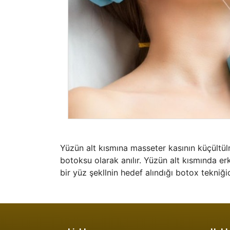
Yüzün alt kısmına masseter kasının küçültül
botoksu olarak anılır. Yüzün alt kısmında e
bir yüz şekllnin hedef alındığı botox tekniği